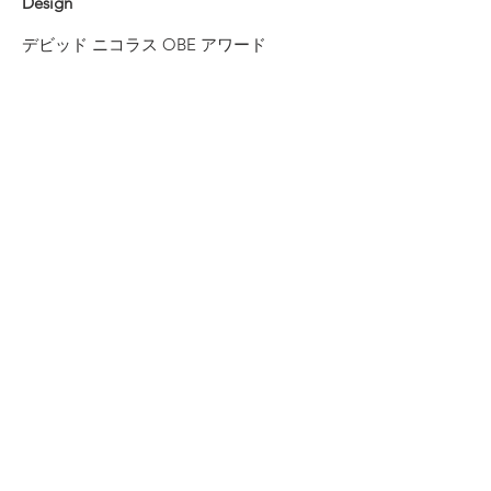
Design
デビッド ニコラス OBE アワード
bis RIP元会長
最も「革新的な」デザイン
1 x ダブルゴールド、1 x プラチナ
デザイン
総合優勝者 - ダイアモンド
アウトライト インターナショナル ウィナ
ー
世界発明賞のオベリスク
さらに多くの国際的な参加者から賞が授
与される可能性があります.
ヤング ブリティッシュ イノベーター オ
ブ ザ イヤー
18歳未満クラス