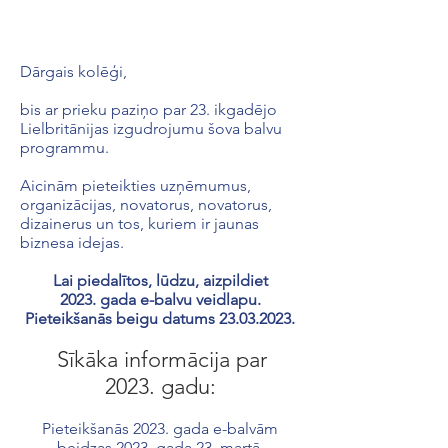
Dārgais kolēģi,
bis ar prieku paziņo par 23. ikgadējo
Lielbritānijas izgudrojumu šova balvu
programmu.
Aicinām pieteikties uzņēmumus,
organizācijas, novatorus, novatorus,
dizainerus un tos, kuriem ir jaunas
biznesa idejas.
Lai piedalītos, lūdzu, aizpildiet
2023. gada e-balvu veidlapu.
Pieteikšanās beigu datums
23.03.2023
.
Sīkāka informācija par
2023. gadu:
Pieteikšanās 2023. gada e-balvām
beidzas 2023. gada 23. martā.