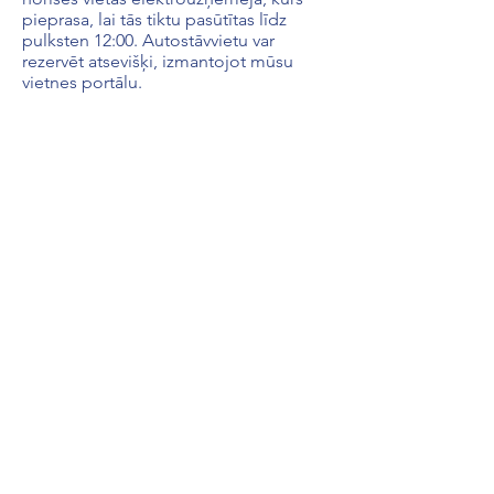
pieprasa, lai tās tiktu pasūtītas līdz
pulksten 12:00. Autostāvvietu var
rezervēt atsevišķi, izmantojot mūsu
vietnes portālu.
IESPĒJAS
* 4'x2' galdu un krēslu noma £55 GBP
* Vīzas ielūguma vēstule
r £ 25 GBP
* Vakariņu balvas biļetes £ 120 GBP
Standarta stendā "FINALS" ietilpst:
Pieejami stenda-kabīnes izmēri, sākot
no 2x2m (4 kv.m) no £1693 @ £423.00
par kvadrātmetru.
Viens eksponāts uz 2x2 m platību ietver
apvalku shēmu, fasādi, nosaukumu
dēli, paklāju, 1 reizi dalību balvu
pasniegšanas ceremonijā, 1 reizi biļeti
uz The World Inventions Awards