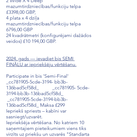
2 Wide X 4 Deep
mazumtirdzniecības/funkciju telpa
£3398,00 GBP,
4 plata x 4 dziļa
mazumtirdzniecības/funkciju telpa
6796,00 GBP
24 kvadrātmetri (konfigurējami dažādos
veidos) £10 194,00 GBP.
2024. gads — ievadiet bis SEMI
FINĀLU ar iepriekšēju vērtēšanu.
Participate in bis 'Semi-Final'
_cc781905-5cde-3194- bb3b-
136bad5cf58d_ _cc781905- 5cde-
3194-bb3b-136bad5cf58d_
_cc781905-5cde-3194-bb3b-
136bad5cf58d_ Maksa £299
Iepriekš spriests – kabīni var
sasniegt/uzvarēt.
Iepriekšēja vērtēšana. No katriem 10
saņemtajiem pieteikumiem viens tiks
virzīts uz priekšu un uzvarēs "Standarta