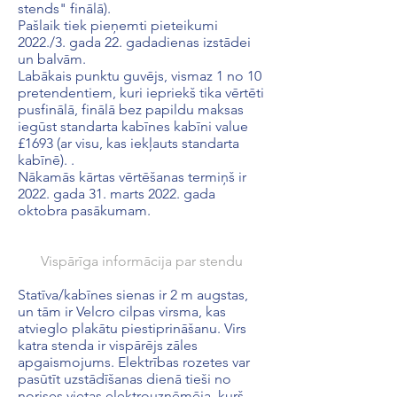
stends" finālā).
Pašlaik tiek pieņemti pieteikumi
2022./3. gada 22. gadadienas izstādei
un balvām.
Labākais punktu guvējs, vismaz 1 no 10
pretendentiem, kuri iepriekš tika vērtēti
pusfinālā, finālā bez papildu maksas
iegūst standarta kabīnes kabīni value
£1693 (ar visu, kas iekļauts standarta
kabīnē). .
Nākamās kārtas vērtēšanas termiņš ir
2022. gada 31. marts 2022. gada
oktobra pasākumam.
Vispārīga informācija par stendu
Statīva/kabīnes sienas ir 2 m augstas,
un tām ir Velcro cilpas virsma, kas
atvieglo plakātu piestiprināšanu. Virs
katra stenda ir vispārējs zāles
apgaismojums. Elektrības rozetes var
pasūtīt uzstādīšanas dienā tieši no
norises vietas elektrouzņēmēja, kurš