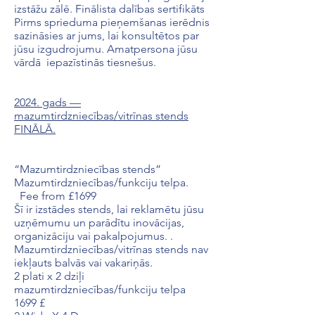
izstāžu zālē. Finālista dalības sertifikāts
Pirms sprieduma pieņemšanas ierēdnis
sazināsies ar jums, lai konsultētos par
jūsu izgudrojumu. Amatpersona jūsu
vārdā iepazīstinās tiesnešus.
2024. gads —
mazumtirdzniecības/vitrīnas stends
FINĀLĀ.
“Mazumtirdzniecības stends”
Mazumtirdzniecības/funkciju telpa.
Fee from £1699
Šī ir izstādes stends, lai reklamētu jūsu
uzņēmumu un parādītu inovācijas,
organizāciju vai pakalpojumus. .
Mazumtirdzniecības/vitrīnas stends nav
iekļauts balvās vai vakariņās.
2 plati x 2 dziļi
mazumtirdzniecības/funkciju telpa
1699 £