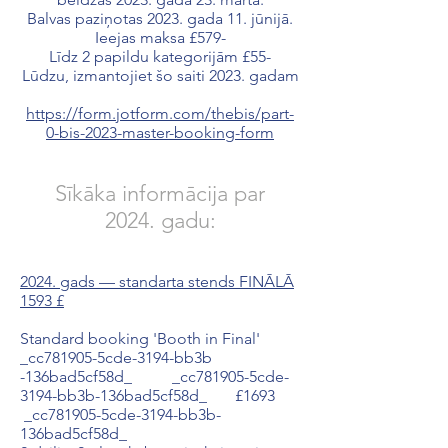
Balvas paziņotas 2023. gada 11. jūnijā.
Ieejas maksa £579-
Līdz 2 papildu kategorijām £55-
Lūdzu, izmantojiet šo saiti 2023. gadam
https://form.jotform.com/thebis/part-
0-bis-2023-master-booking-form
Sīkāka informācija par
2024. gadu:
2024. gads — standarta stends FINĀLĀ
1593 £
Standard booking 'Booth in Final'
_cc781905-5cde-3194-bb3b
-136bad5cf58d_ _cc781905-5cde-
3194-bb3b-136bad5cf58d_ £1693
_cc781905-5cde-3194-bb3b-
136bad5cf58d_