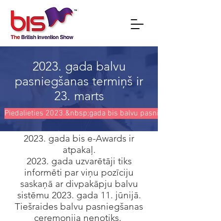
2023. gada balvu
pasniegšanas termiņš ir
23. marts
Piedalieties 2023.&nbsp;gada bis balvu pasniegšanā
2023. gada bis e-Awards ir
atpakaļ.
2023. gada uzvarētāji tiks
informēti par viņu pozīciju
saskaņā ar divpakāpju balvu
sistēmu 2023. gada 11. jūnijā.
Tiešraides balvu pasniegšanas
ceremonija nenotiks.