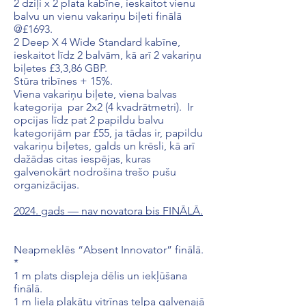
2 dziļi x 2 plata kabīne, ieskaitot vienu
balvu un vienu vakariņu biļeti finālā
@£1693.
2 Deep X 4 Wide Standard kabīne,
ieskaitot līdz 2 balvām, kā arī 2 vakariņu
biļetes £3,3,86 GBP.
Stūra tribīnes + 15%.
Viena vakariņu biļete, viena balvas
kategorija par 2x2 (4 kvadrātmetri). Ir
opcijas līdz pat 2 papildu balvu
kategorijām par £55, ja tādas ir, papildu
vakariņu biļetes, galds un krēsli, kā arī
dažādas citas iespējas, kuras
galvenokārt nodrošina trešo pušu
organizācijas.
2024. gads — nav novatora bis FINĀLĀ.
Neapmeklēs “Absent Innovator” finālā.
*
1 m plats displeja dēlis un iekļūšana
finālā.
1 m liela plakātu vitrīnas telpa galvenajā