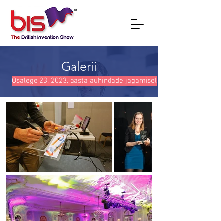
Galerii
Osalege 23. 2023. aasta auhindade jagamisel