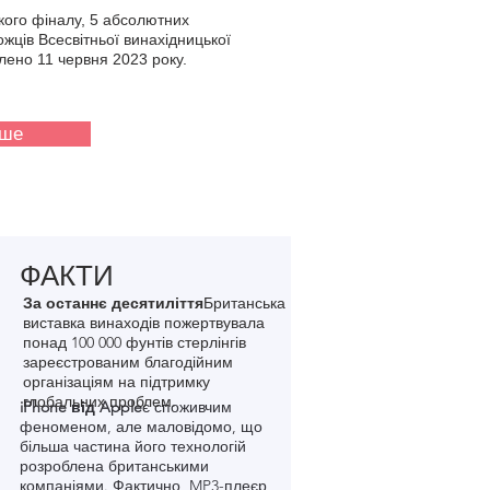
кого фіналу, 5 абсолютних
жців Всесвітньої винахідницької
лено 11 червня 2023 року.
іше
ФАКТИ
За останнє десятиліття
Британська
виставка винаходів пожертвувала
понад 100 000 фунтів стерлінгів
зареєстрованим благодійним
організаціям на підтримку
глобальних проблем.
iPhone від Apple
є споживчим
феноменом, але маловідомо, що
більша частина його технологій
розроблена британськими
компаніями. Фактично, MP3-плеєр