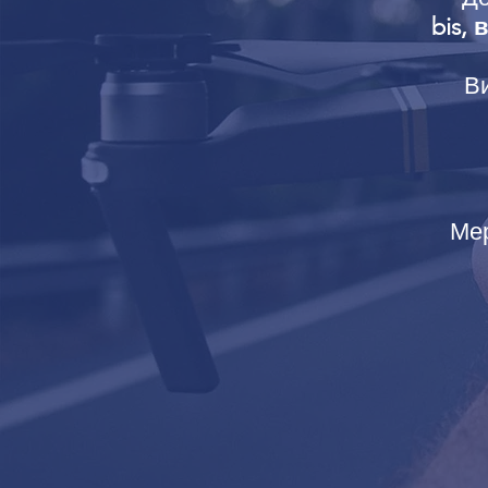
bis,
Ви
Мер