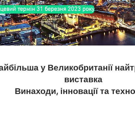
інцевий термін 31 березня 2023 року
айбільша у Великобританії най
виставка
Винаходи, інновації та техно