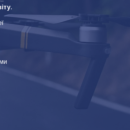
іту.
еї
ями