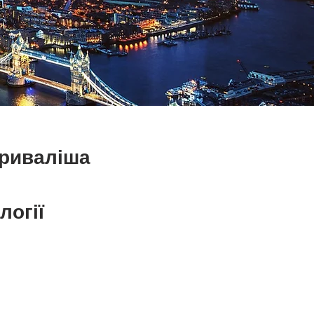
триваліша
логії