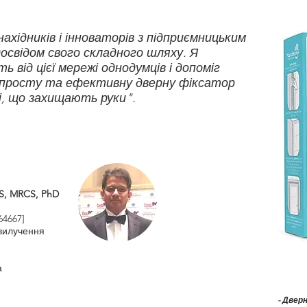
нахідників і інноваторів з підприємницьким
досвідом свого складного шляху. Я
НАЗВА ЙДЕ ТУТ
 від цієї мережі однодумців і допоміг
 просту та ефективну дверну фіксатор
ці, що захищають руки".
MS, MRCS, PhD
64667]
 вилучення
а
- Двер