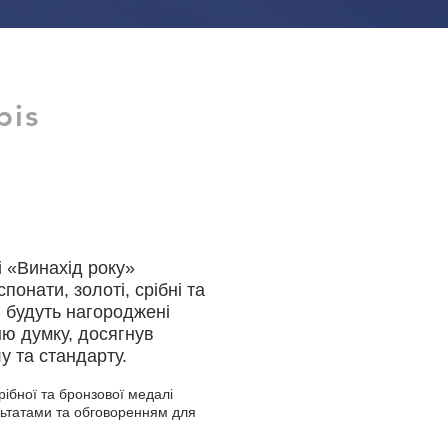
bis
і «Винахід року»
понати, золоті, срібні та
і будуть нагороджені
хню думку, досягнув
у та стандарту.
ібної та бронзової медалі
льтатами та обговоренням для