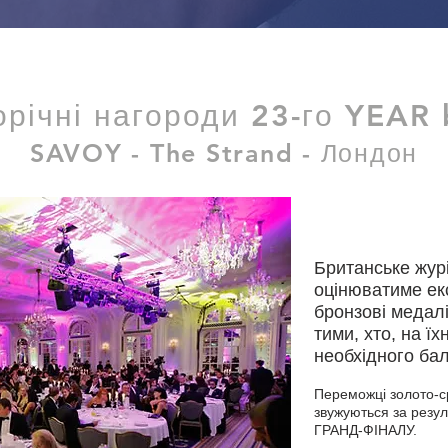
річні нагороди 23-го YEAR 
SAVOY - The Strand - Лондон
Британське жур
оцінюватиме екс
бронзові медал
тими, хто, на ї
необхідного бал
Переможці золото-ср
звужуються за резу
ГРАНД-ФІНАЛУ.