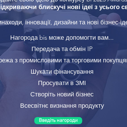
зміни.
 відкриваючи блискучі нові ідеї з усього св
Вірджинія Реббітс
находи, інновації, дизайни та нові бізнес-ід
Засновник
NappyTime Ltd
virginia@nappy-time.com
Нагорода bis може допомогти вам...
www.nappy-time.com
Передача та обмін IP
ежа з промисловими та торговими покупц
Шукати фінансування
Просувати в ЗМІ
Створіть новий бізнес
Всесвітнє визнання продукту
Введіть нагороди