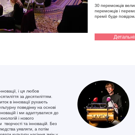
30 переможців вели
переможців і перемо
премії буде повідом
Детальн
новації, і ця любов
есятиліття за десятиліттям.
ток в інновації рухають
льтурну поведінку на основі
нновацій і ми адаптуватися до
хнологій і нового
 творчості та інновацій. Без
людства уявляти, а потім
ювати культуру насіння змін у