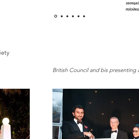
заоща
поїздк
iety
British Council and bis presenting 