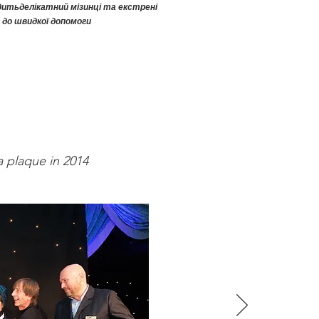
дить
делікатний
мізинці та екстрені
и до швидкої допомоги
a plaque in 2014