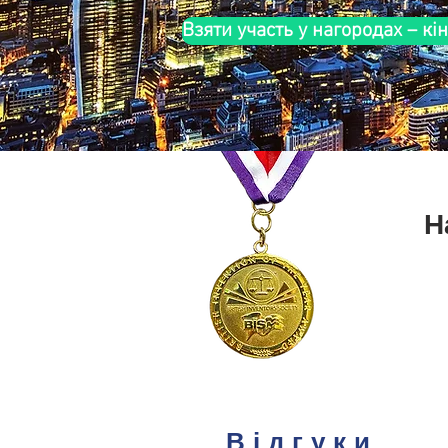
Взяти участь у нагородах – к
Н
Відгуки