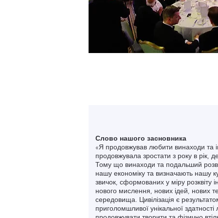
Слово нашого засновника
«Я продовжував любити винаходи та ін
продовжувала зростати з року в рік, д
Тому що винаходи та подальший розви
нашу економіку та визначають нашу ку
звичок, сформованих у міру розквіту і
нового мислення, нових ідей, нових те
середовища. Цивілізація є результатом
приголомшливої унікальної здатності 
продовжувати творити та фізично втіл